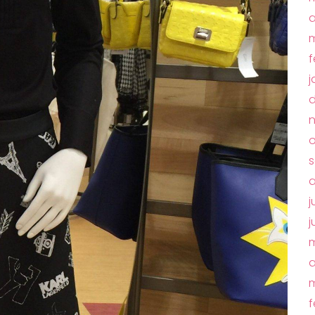
a
m
f
j
d
o
s
a
j
j
m
a
m
f