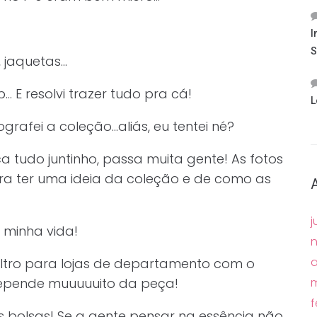
I
S
, jaquetas…
… E resolvi trazer tudo pra cá!
L
rafei a coleção…aliás, eu tentei né?
ica tudo juntinho, passa muita gente! As fotos
ra ter uma ideia da coleção e de como as
j
a minha vida!
a
ltro para lojas de departamento com o
depende muuuuuito da peça!
m
f
s bolsas! Se a gente pensar na essência não