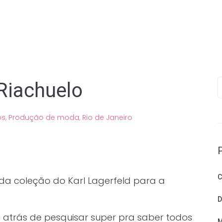
P
 Riachuelo
os
,
Produção de moda
,
Rio de Janeiro
C
 da coleção do Karl Lagerfeld para a
D
i atrás de pesquisar super pra saber todos
M