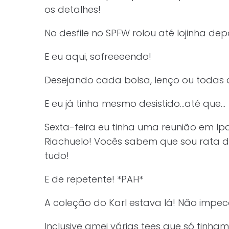
os detalhes!
No desfile no SPFW rolou até lojinha depo
E eu aqui, sofreeeendo!
Desejando cada bolsa, lenço ou todas 
E eu já tinha mesmo desistido…até que…
Sexta-feira eu tinha uma reunião em I
Riachuelo! Vocês sabem que sou rata d
tudo!
E de repetente! *PAH*
A coleção do Karl estava lá! Não impec
Inclusive amei várias tees que só tinh