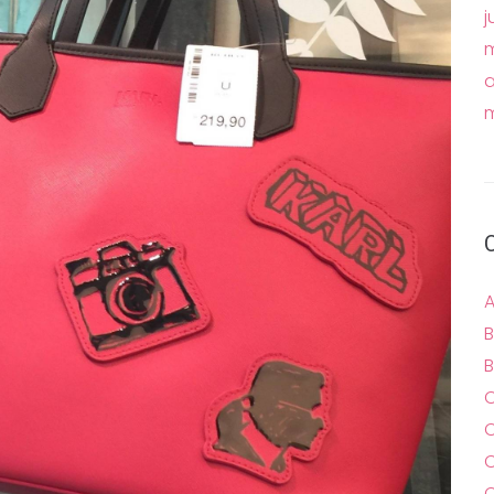
j
m
a
m
A
B
B
C
C