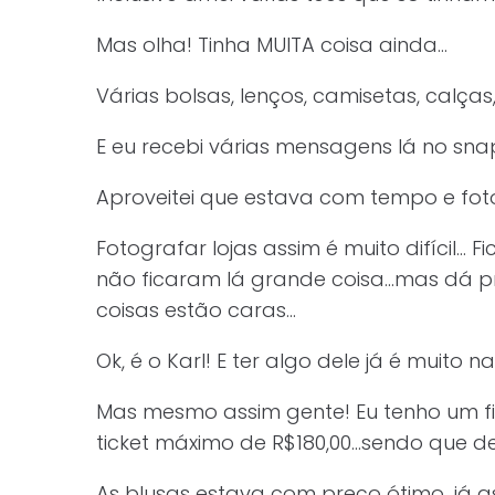
Mas olha! Tinha MUITA coisa ainda…
Várias bolsas, lenços, camisetas, calças
E eu recebi várias mensagens lá no snap
Aproveitei que estava com tempo e fotog
Fotografar lojas assim é muito difícil… F
não ficaram lá grande coisa…mas dá p
coisas estão caras…
Ok, é o Karl! E ter algo dele já é muito n
Mas mesmo assim gente! Eu tenho um fi
ticket máximo de R$180,00…sendo que 
As blusas estava com preço ótimo…já a