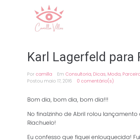
Ir
para
o
conteúdo
Karl Lagerfeld para
Por
camilla
Em
Consultoria
,
Dicas
,
Moda
,
Parceir
Postou
maio 17, 2016
0 comentário(s)
Bom dia, bom dia, bom dia!!!
No finalzinho de Abril rolou lançamento
Riachuelo!
Eu confesso que fiquei enlouquecida! Fu