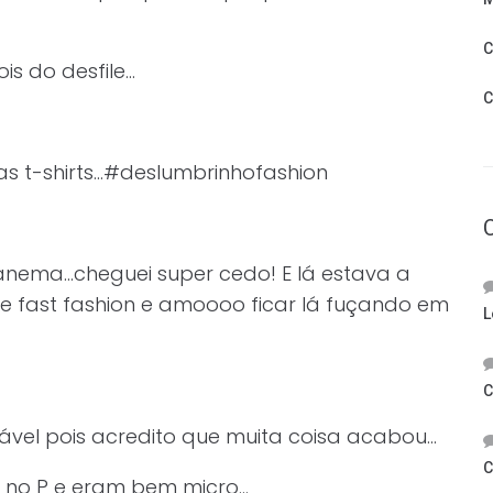
C
is do desfile…
C
as t-shirts…#deslumbrinhofashion
panema…cheguei super cedo! E lá estava a
e fast fashion e amoooo ficar lá fuçando em
L
C
ável pois acredito que muita coisa acabou…
C
am no P e eram bem micro…