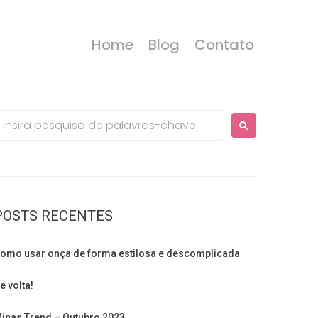
Home
Blog
Contato
rocurar:
POSTS RECENTES
omo usar onça de forma estilosa e descomplicada
e volta!
inas Trend – Outubro 2023