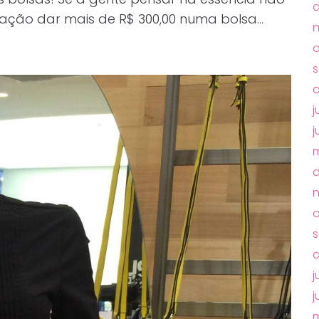
ação dar mais de R$ 300,00 numa bolsa…
o
j
j
m
o
s
a
j
j
m