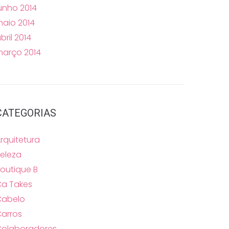
unho 2014
aio 2014
bril 2014
arço 2014
CATEGORIAS
rquitetura
eleza
outique B
a Takes
Cabelo
arros
Colaboradores