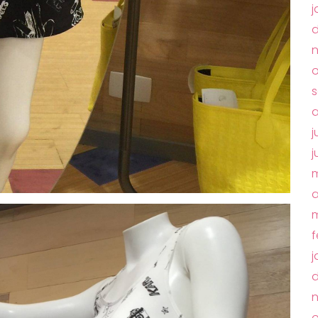
j
o
s
a
j
j
m
a
m
f
j
o