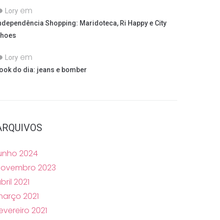
em
Lory
ndependência Shopping: Maridoteca, Ri Happy e City
hoes
em
Lory
ook do dia: jeans e bomber
ARQUIVOS
unho 2024
novembro 2023
bril 2021
arço 2021
evereiro 2021