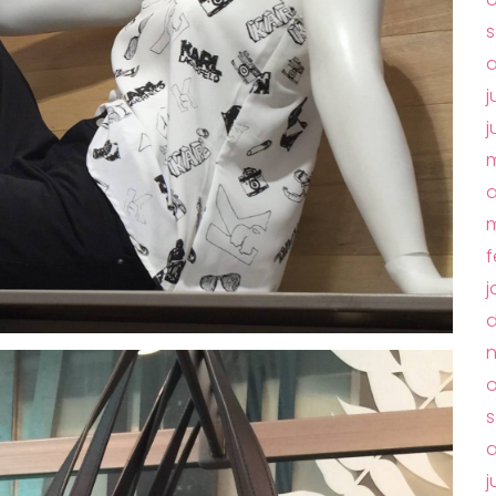
s
a
j
j
m
a
m
f
j
o
s
a
j