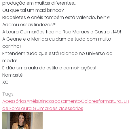
produção em muitas diferentes…
Ou que tal um maxi brinco?
Braceletes e anéis também está valendo, hein?!
Adorou essas lindezas?!
A Laura Guimarães fica na Rua Moraes e Castro , 149!
A Geane e a Marilda cuidam de tudo com muito
carinho!
Entendem tudo que está rolando no universo da
moda!
E dão uma aula de estilo e combinações!
Namastê.
XO.
Tags:
Acessórios
Anéis
Brincos
casamento
Colares
formatura
Jui
de Fora
Laura Guimarães acessórios