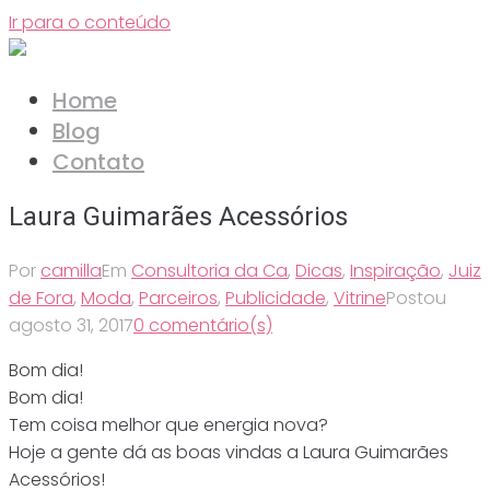
Ir para o conteúdo
Home
Blog
Contato
Laura Guimarães Acessórios
Por
camilla
Em
Consultoria da Ca
,
Dicas
,
Inspiração
,
Juiz
de Fora
,
Moda
,
Parceiros
,
Publicidade
,
Vitrine
Postou
agosto 31, 2017
0 comentário(s)
Bom dia!
Bom dia!
Tem coisa melhor que energia nova?
Hoje a gente dá as boas vindas a Laura Guimarães
Acessórios!