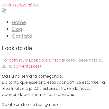
Ir para o conteúdo
Home
Blog
Contato
Look do dia
Por
camilla
Em
Look do dia
,
Moda
Postou
dezembro 15,
2014
0 comentário(s)
Mais uma semana começando…
E o tanto que esse ano está voando?! Já estamos na
reta final… E já já 2015 estará ai, trazendo novas
oportunidades, momentos e pessoas…
Dá até um frio na barriga, né?