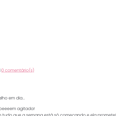
5
0 comentário(s)
balho em dia…
 beeeem agitada!
om tudo que a semana está só começando e ela promete