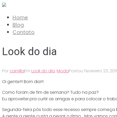
Ir
para
Home
o
Blog
conteúdo
Contato
Look do dia
Por
camilla
Em
Look do dia
,
Moda
Postou
fevereiro 23, 201
Oi gente!!! Bom dia!!!
Como foram de fim de semana? Tudo na paz?
Eu aproveitei pra curtir as amigas e para colocar o tra
Segunda-feira pós todo esse recesso sempre começa
A gente a gente custa a pegar o ritmo… Mas vamos c