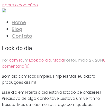
Ir para o conteúdo
Home
Blog
Contato
Look do dia
Por
camilla
Em
Look do dia
,
Moda
Postou
maio 27, 2014
0
comentário(s)
Bom dia com look simples, simples! Mas eu adoro
produções assim!
Esse dia em Niterói o dia estava lotado de afazeres!
Precisava de algo confortável…estava um ventinho
fresco… Mas eu não me satisfaço com qualquer