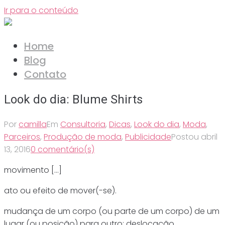
Ir para o conteúdo
Home
Blog
Contato
Look do dia: Blume Shirts
Por
camilla
Em
Consultoria
,
Dicas
,
Look do dia
,
Moda
,
Parceiros
,
Produção de moda
,
Publicidade
Postou
abril
13, 2016
0 comentário(s)
movimento […]
ato ou efeito de mover(-se).
mudança de um corpo (ou parte de um corpo) de um
lugar (ou posição) para outro; deslocação.