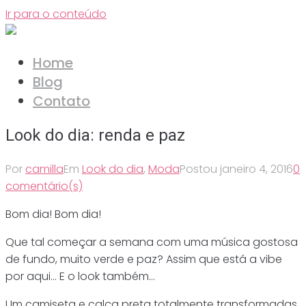
Ir para o conteúdo
Home
Blog
Contato
Look do dia: renda e paz
Por
camilla
Em
Look do dia
,
Moda
Postou
janeiro 4, 2016
0
comentário(s)
Bom dia! Bom dia!
Que tal começar a semana com uma música gostosa
de fundo, muito verde e paz? Assim que está a vibe
por aqui… E o look também…
Um camiseta e calça preta totalmente transformadas