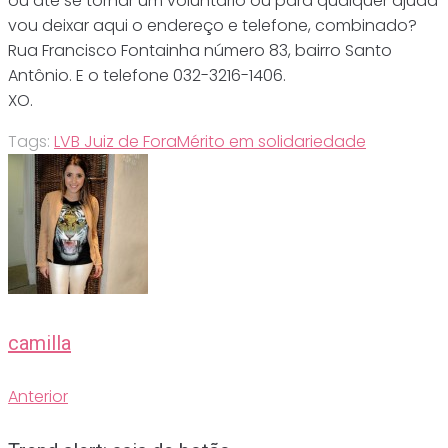
ou até se tornar um voluntário ou para qualquer ajuda
vou deixar aqui o endereço e telefone, combinado?
Rua Francisco Fontainha número 83, bairro Santo
Antônio. E o telefone 032-3216-1406.
XO.
Tags:
LVB Juiz de Fora
Mérito em solidariedade
camilla
Anterior
Navegação
Anterior
de