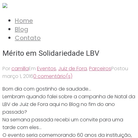
Ir
para
Home
o
Blog
conteúdo
Contato
Mérito em Solidariedade LBV
Por
camilla
Em
Eventos
,
Juiz de Fora
,
Parceiros
Postou
março 1, 2016
0 comentário(s)
Bom dia com gostinho de saudade…
Lembram quando falei sobre a campanha de Natal da
LBV de Juiz de Fora aqui no Blog no fim do ano
passado?
Na semana passada recebi um convite para uma
tarde com eles…
O evento seria comemorando 60 anos da instituição,