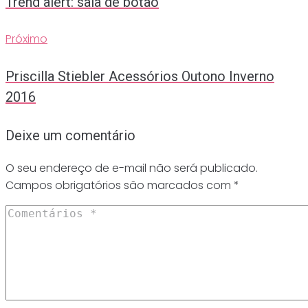
Trend alert: saia de botão
Post
Próximo
Próximo
Priscilla Stiebler Acessórios Outono Inverno
2016
Deixe um comentário
O seu endereço de e-mail não será publicado.
Campos obrigatórios são marcados com
*