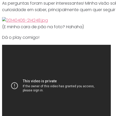
As perguntas foram super interessantes! Minha visão so
curiosidade em saber, principalmente quem quer segui
(E minha cara de pão na foto? Hahaha)
Dá o play comigo!