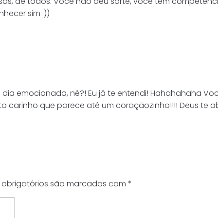
sas, de todos. Você não deu sorte, você tem competênci
hecer sim :))
o dia emocionada, né?! Eu já te entendi! Hahahahaha V
 carinho que parece até um coraçãozinho!!!! Deus te abe
obrigatórios são marcados com
*