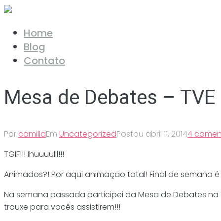
Ir
para
Home
o
Blog
conteúdo
Contato
Mesa de Debates – TVE
Por
camilla
Em
Uncategorized
Postou
abril 11, 2014
4 coment
TGIF!!! Ihuuuulll!!!
Animados?! Por aqui animação total! Final de semana é
Na semana passada participei da Mesa de Debates na TV
trouxe para vocês assistirem!!!