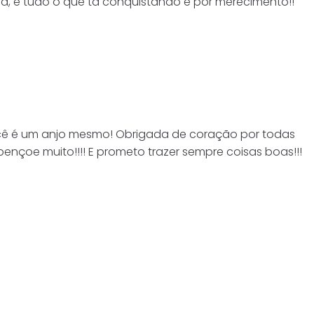
a, e tudo o que tá conquistando é por merecimento!!
ocê é um anjo mesmo! Obrigada de coração por todas
nçoe muito!!!! E prometo trazer sempre coisas boas!!!