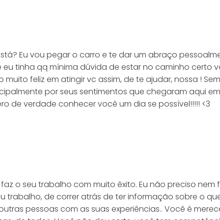
stá? Eu vou pegar o carro e te dar um abraço pessoal
e eu tinha qq mínima dúvida de estar no caminho certo v
co muito feliz em atingir vc assim, de te ajudar, nossa !
cipalmente por seus sentimentos que chegaram aqui em f
o de verdade conhecer você um dia se possível!!!!! <3
faz o seu trabalho com muito êxito. Eu não preciso nem f
abalho, de correr atrás de ter informação sobre o que
r outras pessoas com as suas experiências.. Você é mer