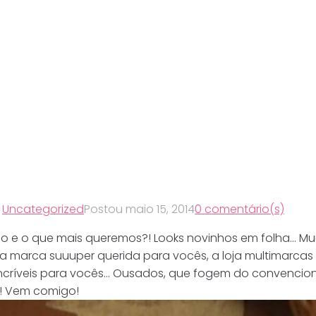
,
Uncategorized
Postou
maio 15, 2014
0 comentário(s)
do e o que mais queremos?! Looks novinhos em folha… Muu
a marca suuuper querida para vocês, a loja multimarcas 
s incríveis para vocês… Ousados, que fogem do convenci
l! Vem comigo!