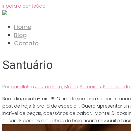
Ir para o conteúdo
Home
Blog
Contato
Santuário
Por
camilla
Em
Juiz de Fora
,
Moda
,
Parceiros
,
Publicidade
Bom dia, quinta-feira!!!! O fim de semana se aproximan
post de hoje é pra lá de especial… Quero apresentar um
incrível de peças, acessórios de babar… Montei 6 look
ousar… E com as diquinhas de hoje ficará muuuuito fáci