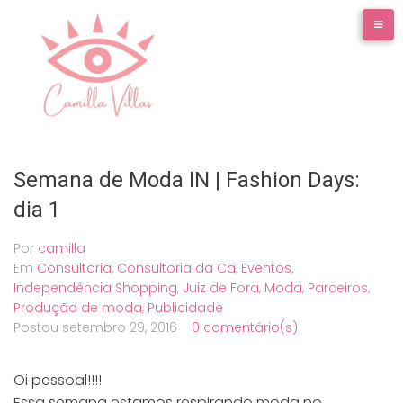
Ir
para
o
conteúdo
Semana de Moda IN | Fashion Days:
dia 1
Por
camilla
Em
Consultoria
,
Consultoria da Ca
,
Eventos
,
Independência Shopping
,
Juiz de Fora
,
Moda
,
Parceiros
,
Produção de moda
,
Publicidade
Postou
setembro 29, 2016
0 comentário(s)
Oi pessoal!!!!
Essa semana estamos respirando moda no