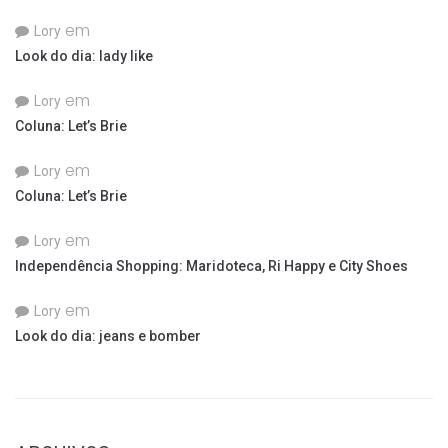
em
Lory
Look do dia: lady like
em
Lory
Coluna: Let’s Brie
em
Lory
Coluna: Let’s Brie
em
Lory
Independência Shopping: Maridoteca, Ri Happy e City Shoes
em
Lory
Look do dia: jeans e bomber