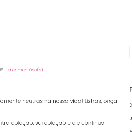
P
15
0 comentário(s)
ente neutras na nossa vida! Listras, onça
C
D
ntra coleção, sai coleção e ele continua
M