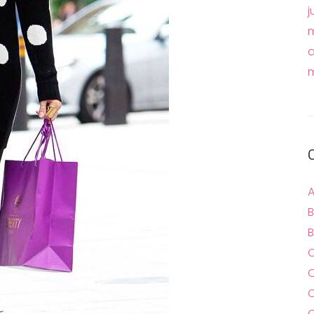
j
m
a
m
A
B
B
C
C