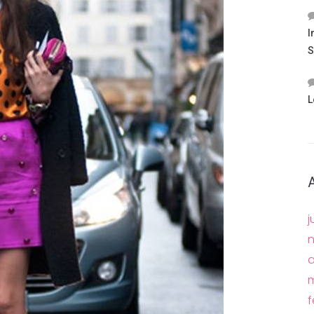
I
S
L
j
a
m
f