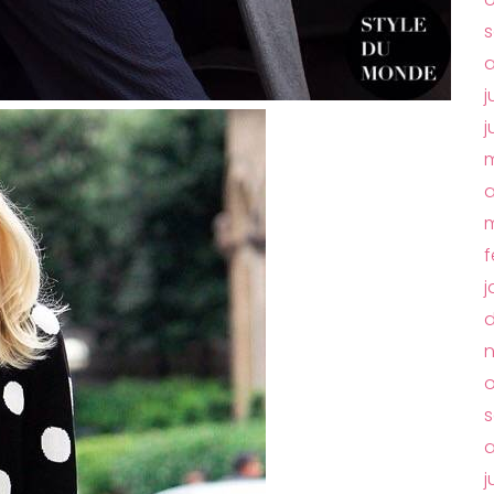
s
a
j
j
m
a
m
f
j
o
s
a
j