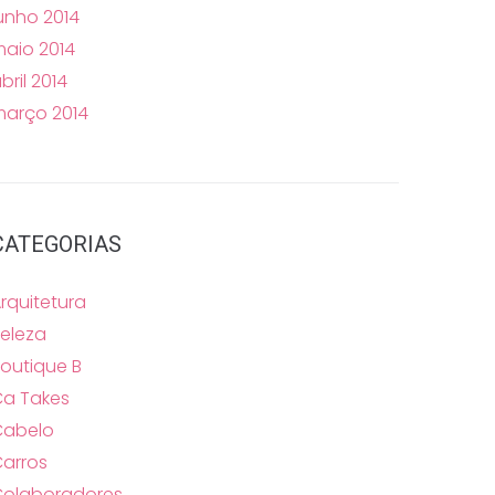
unho 2014
aio 2014
bril 2014
arço 2014
CATEGORIAS
rquitetura
eleza
outique B
a Takes
Cabelo
arros
Colaboradores