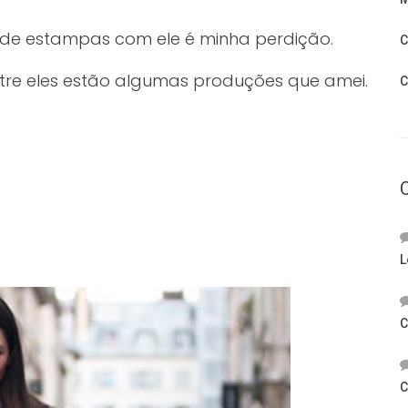
de estampas com ele é minha perdição.
C
entre eles estão algumas produções que amei.
C
L
C
C