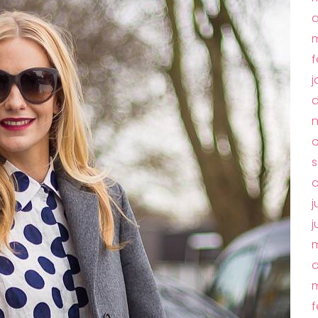
a
m
f
j
d
o
s
a
j
j
m
a
m
f