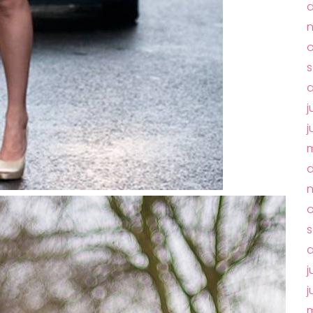
o
j
j
m
o
s
a
j
j
m