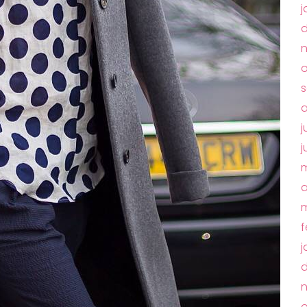
j
o
s
a
j
j
m
a
m
f
j
o