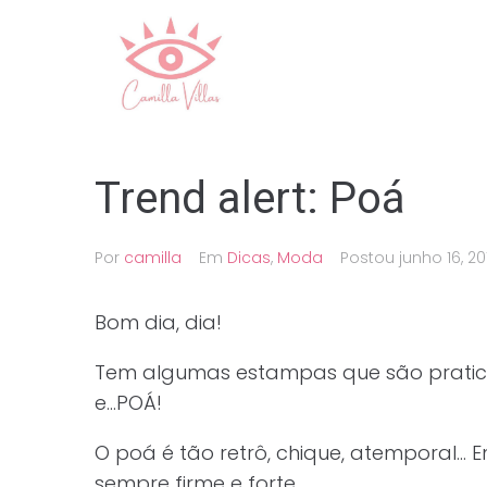
Ir
para
o
conteúdo
Trend alert: Poá
Por
camilla
Em
Dicas
,
Moda
Postou
junho 16, 20
Bom dia, dia!
Tem algumas estampas que são praticam
e…POÁ!
O poá é tão retrô, chique, atemporal… E
sempre firme e forte.