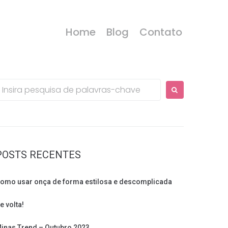
Home
Blog
Contato
rocurar:
POSTS RECENTES
omo usar onça de forma estilosa e descomplicada
e volta!
inas Trend – Outubro 2023