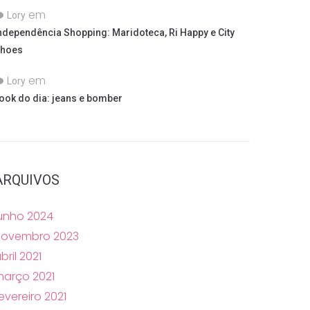
em
Lory
ndependência Shopping: Maridoteca, Ri Happy e City
hoes
em
Lory
ook do dia: jeans e bomber
ARQUIVOS
unho 2024
novembro 2023
bril 2021
arço 2021
evereiro 2021