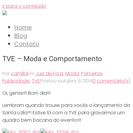
Ir para o conteúdo
Home
Blog
Contato
TVE – Moda e Comportamento
Por
camilla
Em
Juiz de Fora
,
Moda
,
Parceiros
,
Publicidade
,
TVE
Postou
outubro 9, 2014
0 comentário(s)
Oi, gente!!! Bom dia!!!
Lembram quando trouxe para vocês o lançamento da
Santa Lolla?! Estive lá com a TVE para gravarmos um
quadro bem bacana do evento!!!