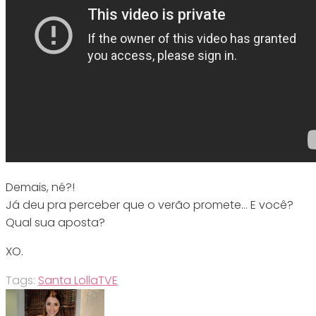
Demais, né?!
Já deu pra perceber que o verão promete… E você?
Qual sua aposta?
XO.
Tags:
Santa Lolla
TVE