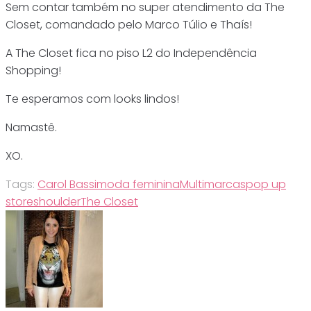
Sem contar também no super atendimento da The
Closet, comandado pelo Marco Túlio e Thaís!
A The Closet fica no piso L2 do Independência
Shopping!
Te esperamos com looks lindos!
Namastê.
XO.
Tags:
Carol Bassi
moda feminina
Multimarcas
pop up
store
shoulder
The Closet