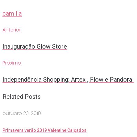
camilla
Anterior
Navegação
Anterior
de
Inauguração Glow Store
Post
Próximo
Próximo
Independência Shopping: Artex , Flow e Pandora
Related Posts
outubro 23, 2018
Primavera verão 2019 Valentine Calçados