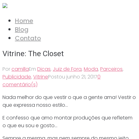
Ir
para
Home
o
Blog
conteúdo
Contato
Vitrine: The Closet
Por
camilla
Em
Dicas
,
Juiz de Fora
,
Moda
,
Parceiros
,
Publicidade
,
Vitrine
Postou
junho 21, 2017
0
comentário(s)
Nada melhor do que vestir o que a gente ama! Vestir o
que expressa nosso estilo…
E confesso que amo montar produções que refletem
o que eu sou e gosto…
Sempre a mesma, mas nem sempre do mesmo jeito…