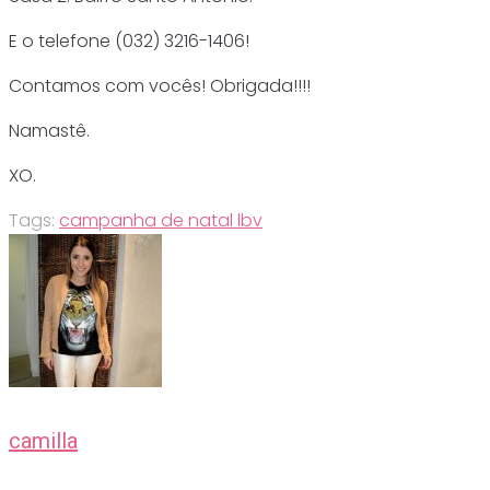
E o telefone (032) 3216-1406!
Contamos com vocês! Obrigada!!!!
Namastê.
XO.
Tags:
campanha de natal lbv
camilla