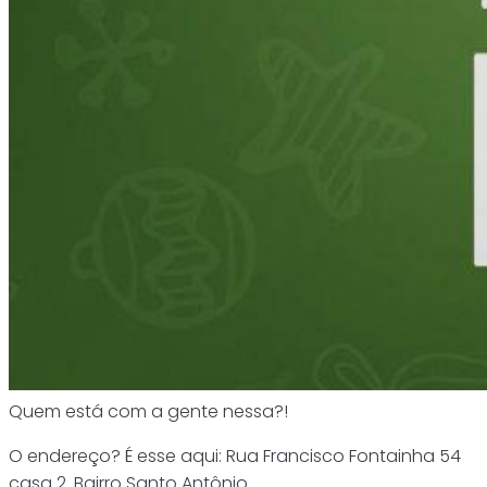
Quem está com a gente nessa?!
O endereço? É esse aqui: Rua Francisco Fontainha 54
casa 2. Bairro Santo Antônio.