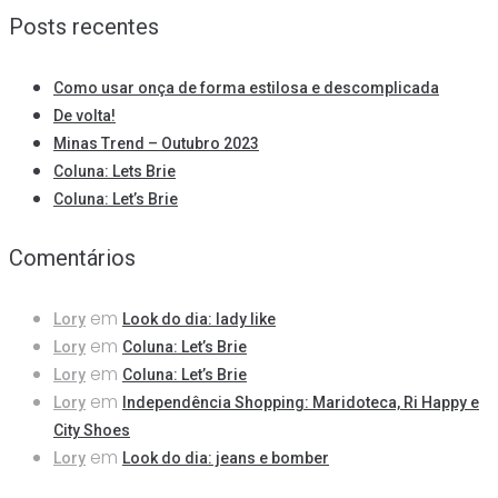
Posts recentes
Como usar onça de forma estilosa e descomplicada
De volta!
Minas Trend – Outubro 2023
Coluna: Lets Brie
Coluna: Let’s Brie
Comentários
em
Lory
Look do dia: lady like
em
Lory
Coluna: Let’s Brie
em
Lory
Coluna: Let’s Brie
em
Lory
Independência Shopping: Maridoteca, Ri Happy e
City Shoes
em
Lory
Look do dia: jeans e bomber