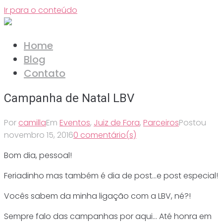
Ir para o conteúdo
Home
Blog
Contato
Campanha de Natal LBV
Por
camilla
Em
Eventos
,
Juiz de Fora
,
Parceiros
Postou
novembro 15, 2016
0 comentário(s)
Bom dia, pessoal!
Feriadinho mas também é dia de post…e post especial!
Vocês sabem da minha ligação com a LBV, né?!
Sempre falo das campanhas por aqui… Até honra em