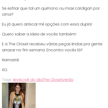
Se esfriar que tal um quimono ou maxi cardigan por
cima?
Eu já quero arriscar mil opções com essa dupla!
Quero saber a ideia de vocês também!
E a The Closet recebeu várias peças lindas pra gente
arrasar no fim semana. Encontro vocês lá?
Namastê.
XO.
Tags:
leve
Look do dia
The Closet
verão