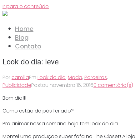
Ir para o conteúdo
Home
Blog
Contato
Look do dia: leve
Por
camilla
Em
Look do dia
,
Moda
,
Parceiros
,
Publicidade
Postou
novembro 16, 2016
0 comentário(s)
Bom dia!!!
Como estão de pós feriado?
Pra animar nossa semana hoje tem look do dia…
Montei uma produção super fofa na The Closet! A loja