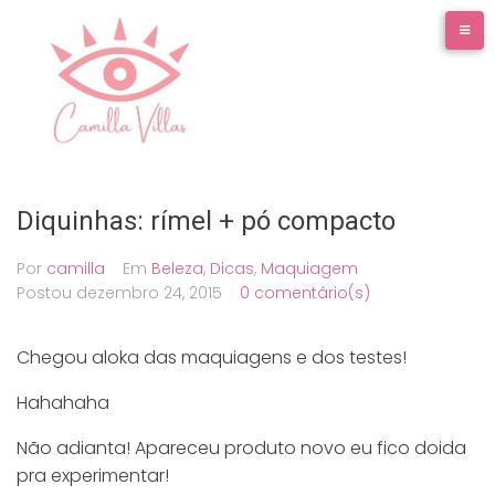
Ir
para
o
conteúdo
Diquinhas: rímel + pó compacto
Por
camilla
Em
Beleza
,
Dicas
,
Maquiagem
Postou
dezembro 24, 2015
0 comentário(s)
Chegou aloka das maquiagens e dos testes!
Hahahaha
Não adianta! Apareceu produto novo eu fico doida
pra experimentar!