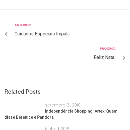
Anterior
ANTERIOR
Navegação
Cuidados Especiais Impala
de
Post
Próximo
PRÓXIMO
Feliz Natal
Related Posts
setembro 21, 2018
Independência Shopping: Artex, Quem
disse Berenice e Pandora
junho 1, 2018