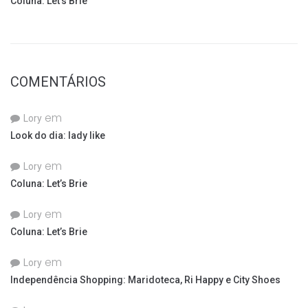
Coluna: Let’s Brie
COMENTÁRIOS
em
Lory
Look do dia: lady like
em
Lory
Coluna: Let’s Brie
em
Lory
Coluna: Let’s Brie
em
Lory
Independência Shopping: Maridoteca, Ri Happy e City Shoes