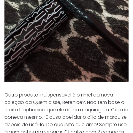
Outro produto indispensável é o rímel da nova
coleção da Quem disse, Berenice?. Não tem base o
efeito baphônico que ele dá na maquiagem. Cílio de
boneca mesmo… E ouso apelidar o cílio de marquise
depois de usá-lo. Do que jeito que amo! Sempre uso
algum antes pra separar. E finalizo com 2 camadas