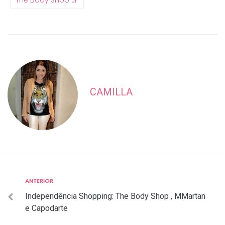
The Body Shop JF
CAMILLA
Anterior
ANTERIOR
Navegação
Independência Shopping: The Body Shop , MMartan
de
e Capodarte
Post