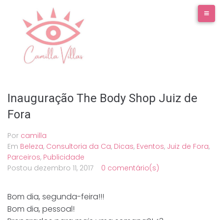
Ir
para
o
conteúdo
Inauguração The Body Shop Juiz de
Fora
Por
camilla
Em
Beleza
,
Consultoria da Ca
,
Dicas
,
Eventos
,
Juiz de Fora
,
Parceiros
,
Publicidade
Postou
dezembro 11, 2017
0 comentário(s)
Bom dia, segunda-feira!!!
Bom dia, pessoal!