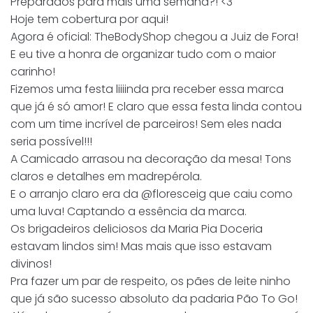
Preparados para mais uma semana?! <3
Hoje tem cobertura por aqui!
Agora é oficial: TheBodyShop chegou a Juiz de Fora!
E eu tive a honra de organizar tudo com o maior
carinho!
Fizemos uma festa liiiinda pra receber essa marca
que já é só amor! E claro que essa festa linda contou
com um time incrível de parceiros! Sem eles nada
seria possível!!!
A Camicado arrasou na decoração da mesa! Tons
claros e detalhes em madrepérola.
E o arranjo claro era da @floresceig que caiu como
uma luva! Captando a essência da marca.
Os brigadeiros deliciosos da Maria Pia Doceria
estavam lindos sim! Mas mais que isso estavam
divinos!
Pra fazer um par de respeito, os pães de leite ninho
que já são sucesso absoluto da padaria Pão To Go!