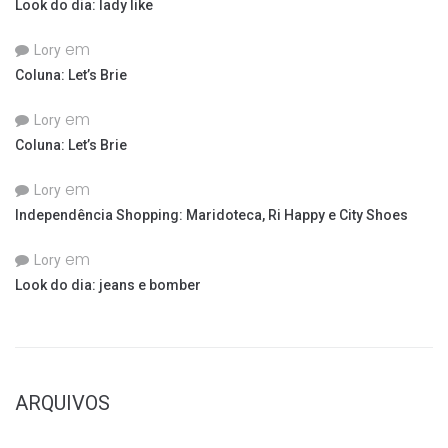
Look do dia: lady like
em
Lory
Coluna: Let’s Brie
em
Lory
Coluna: Let’s Brie
em
Lory
Independência Shopping: Maridoteca, Ri Happy e City Shoes
em
Lory
Look do dia: jeans e bomber
ARQUIVOS