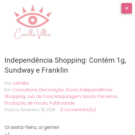
Ir
para
o
conteúdo
Independência Shopping: Contém 1g,
Sundway e Franklin
Por
camilla
Em
Consultoria
,
Decoração
,
Dicas
,
Independência
Shopping
,
Juiz de Fora
,
Maquiagem
,
Moda
,
Parceiros
,
Produção de moda
,
Publicidade
Postou
fevereiro 19, 2016
0 comentário(s)
Oi sexta-feira, oi gente!
=)