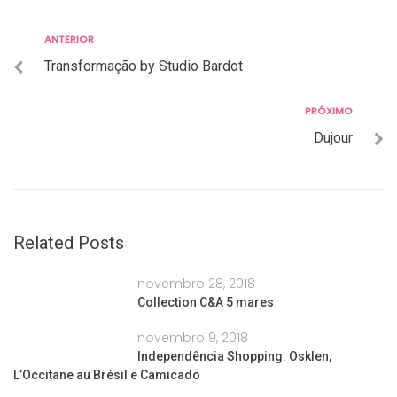
Anterior
ANTERIOR
Navegação
Transformação by Studio Bardot
de
Post
Próximo
PRÓXIMO
Dujour
Related Posts
novembro 28, 2018
Collection C&A 5 mares
novembro 9, 2018
Independência Shopping: Osklen,
L’Occitane au Brésil e Camicado