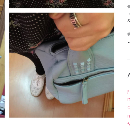
I
S
L
j
a
m
f