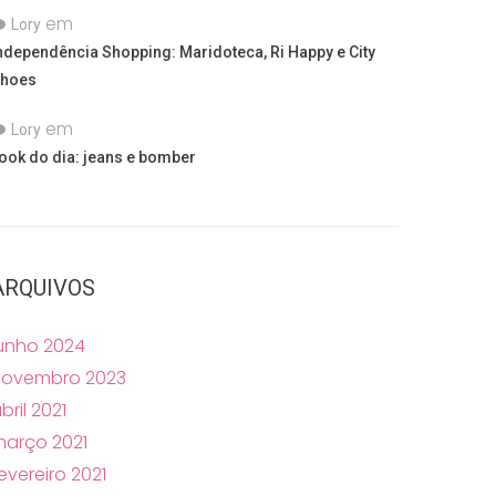
em
Lory
ndependência Shopping: Maridoteca, Ri Happy e City
hoes
em
Lory
ook do dia: jeans e bomber
ARQUIVOS
unho 2024
novembro 2023
bril 2021
arço 2021
evereiro 2021