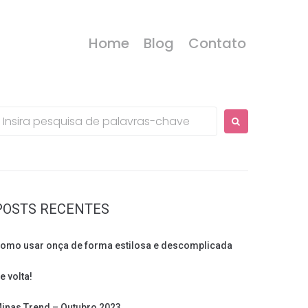
Home
Blog
Contato
rocurar:
POSTS RECENTES
omo usar onça de forma estilosa e descomplicada
e volta!
inas Trend – Outubro 2023