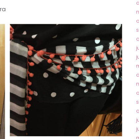
ara
o
j
j
m
o
s
a
j
j
m