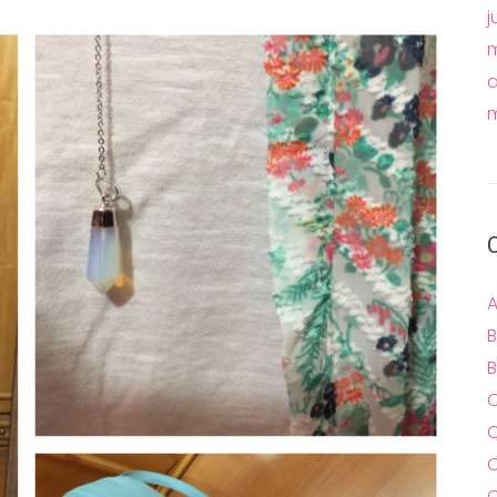
j
m
a
m
A
B
B
C
C