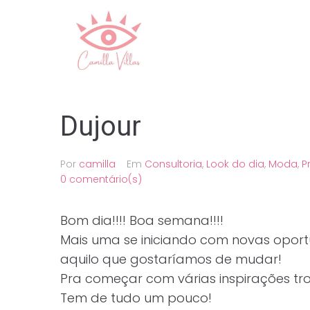
Ir
para
o
conteúdo
Dujour
Por
camilla
Em
Consultoria
,
Look do dia
,
Moda
,
P
0 comentário(s)
Bom dia!!!! Boa semana!!!!
Mais uma se iniciando com novas oport
aquilo que gostaríamos de mudar!
Pra começar com várias inspirações tro
Tem de tudo um pouco!