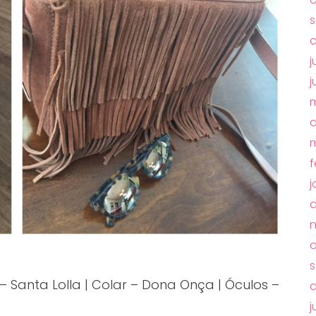
s
a
j
j
m
a
m
f
j
o
s
 – Santa Lolla | Colar – Dona Onça | Óculos –
a
j