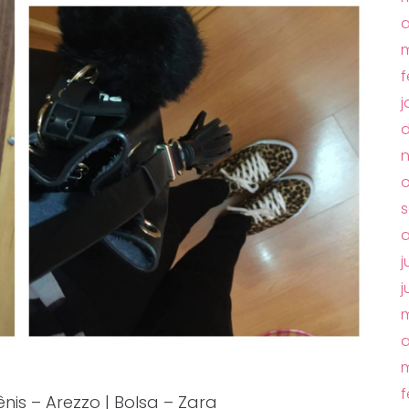
a
m
f
j
d
o
s
a
j
j
m
a
m
f
ênis – Arezzo | Bolsa – Zara