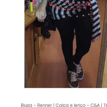
Blusa – Renner | Calça e lenço – C&A | T