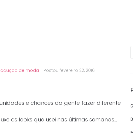
P
rodução de moda
Postou
fevereiro 22, 2016
unidades e chances da gente fazer diferente
C
uxe os looks que usei nas últimas semanas…
D
M