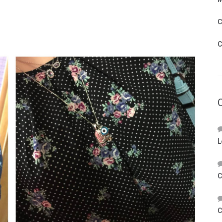
C
C
L
C
C