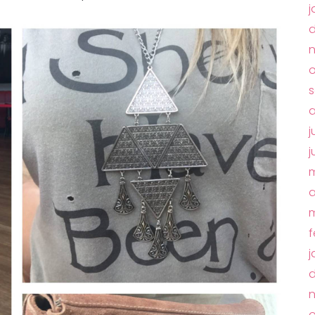
j
o
s
a
j
j
m
a
m
f
j
o