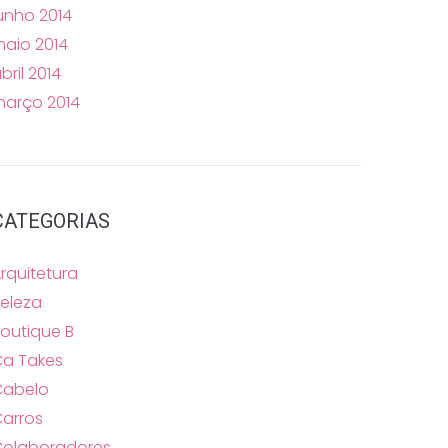
unho 2014
aio 2014
bril 2014
arço 2014
CATEGORIAS
rquitetura
eleza
outique B
a Takes
Cabelo
arros
Colaboradores