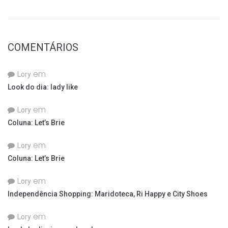
COMENTÁRIOS
em
Lory
Look do dia: lady like
em
Lory
Coluna: Let’s Brie
em
Lory
Coluna: Let’s Brie
em
Lory
Independência Shopping: Maridoteca, Ri Happy e City Shoes
em
Lory