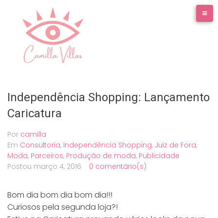
Ir
para
o
conteúdo
Independência Shopping: Lançamento
Caricatura
Por
camilla
Em
Consultoria
,
Independência Shopping
,
Juiz de Fora
,
Moda
,
Parceiros
,
Produção de moda
,
Publicidade
Postou
março 4, 2016
0 comentário(s)
Bom dia bom dia bom dia!!!
Curiosos pela segunda loja?!