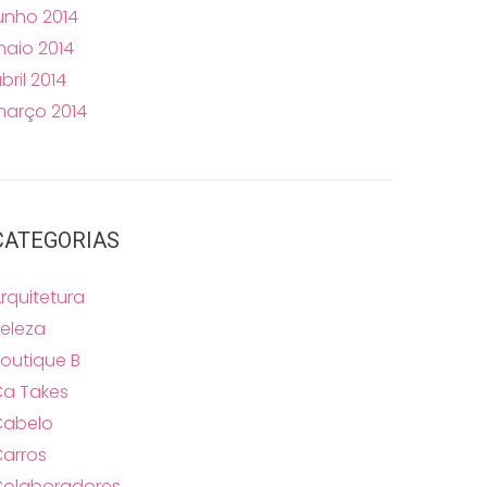
unho 2014
aio 2014
bril 2014
arço 2014
CATEGORIAS
rquitetura
eleza
outique B
a Takes
Cabelo
arros
Colaboradores