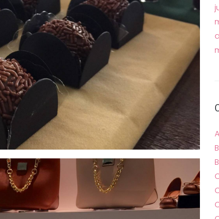
j
m
a
m
A
B
B
C
C