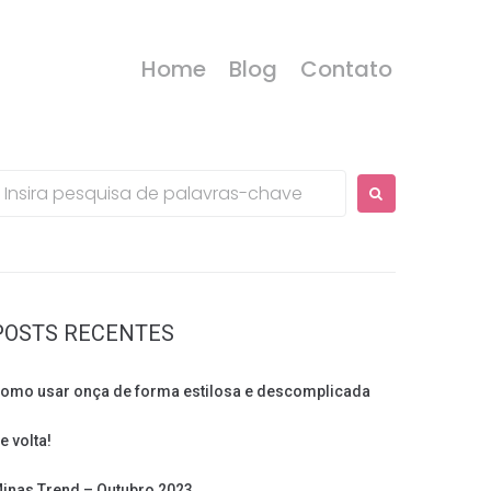
Home
Blog
Contato
rocurar:
POSTS RECENTES
omo usar onça de forma estilosa e descomplicada
e volta!
inas Trend – Outubro 2023