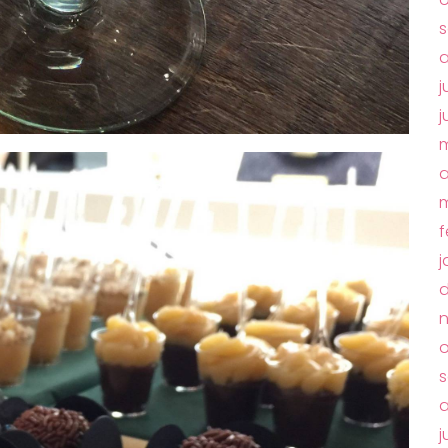
s
a
j
j
m
a
m
f
j
o
s
a
j