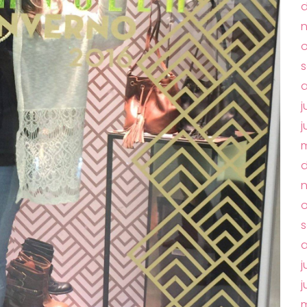
o
j
j
m
o
s
a
j
j
m