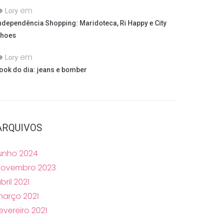
em
Lory
ndependência Shopping: Maridoteca, Ri Happy e City
hoes
em
Lory
ook do dia: jeans e bomber
ARQUIVOS
unho 2024
novembro 2023
bril 2021
arço 2021
evereiro 2021