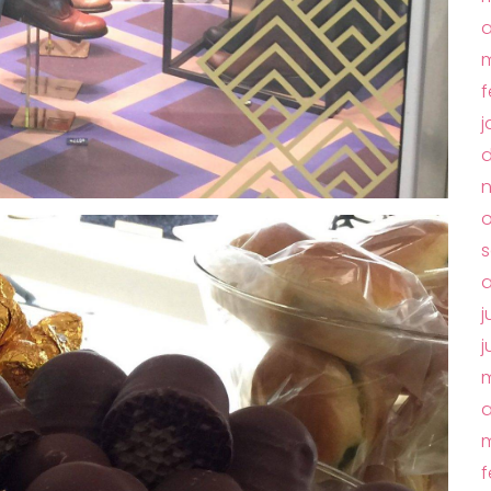
a
m
f
j
d
o
s
a
j
j
m
a
m
f