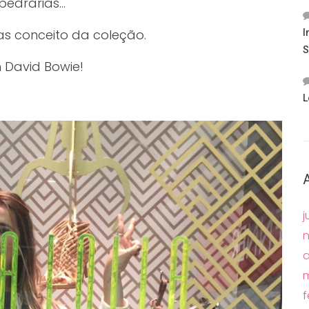
 pedrarias…
s conceito da coleção.
I
S
m David Bowie!
L
j
a
m
f