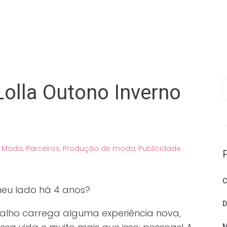
P
olla Outono Inverno
,
Moda
,
Parceiros
,
Produção de moda
,
Publicidade
C
meu lado há 4 anos?
D
alho carrega alguma experiência nova,
M