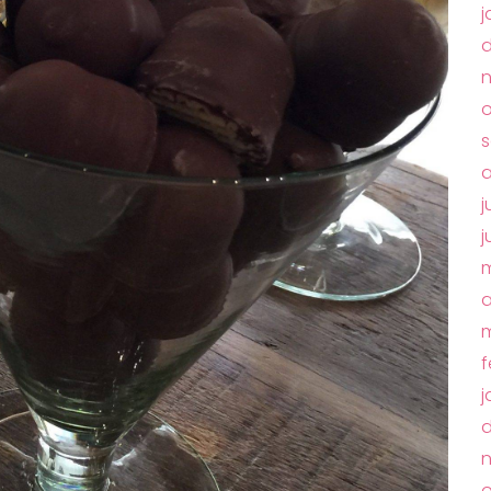
j
o
s
a
j
j
m
a
m
f
j
o