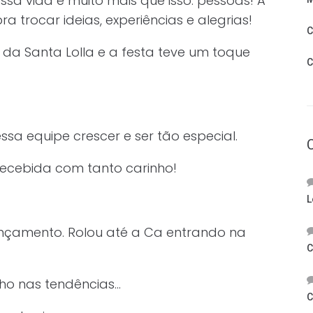
a vida e muito mais que isso: pessoas! A
rocar ideias, experiências e alegrias!
C
a Santa Lolla e a festa teve um toque
C
!
ssa equipe crescer e ser tão especial.
 recebida com tanto carinho!
L
ançamento. Rolou até a Ca entrando na
C
ho nas tendências…
C