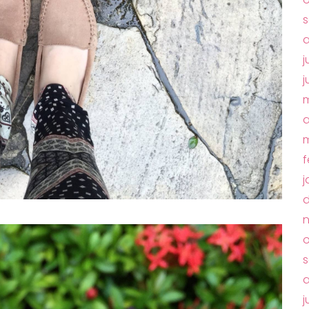
s
a
j
j
m
a
m
f
j
o
s
a
j