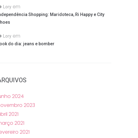
em
Lory
ndependência Shopping: Maridoteca, Ri Happy e City
hoes
em
Lory
ook do dia: jeans e bomber
ARQUIVOS
unho 2024
novembro 2023
bril 2021
arço 2021
evereiro 2021