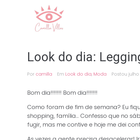
Ir
para
o
conteúdo
Look do dia: Leggi
Por
camilla
Em
Look do dia
,
Moda
Postou
julho 
Bom dia!!!!!!! Bom dia!!!!!!!
Como foram de fim de semana? Eu fiquei
shopping, família… Confesso que no sá
fugir, mas me contive e hoje me dei cont
As vezes a gente precisa desacelerar! 