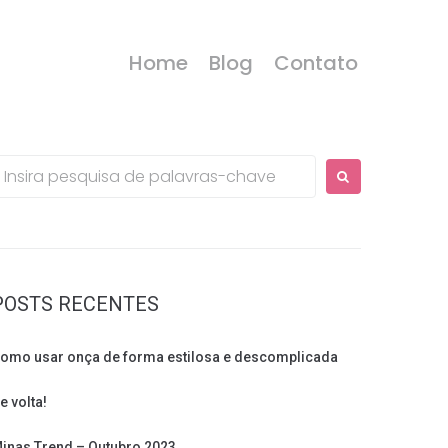
Home
Blog
Contato
rocurar:
POSTS RECENTES
omo usar onça de forma estilosa e descomplicada
e volta!
inas Trend – Outubro 2023