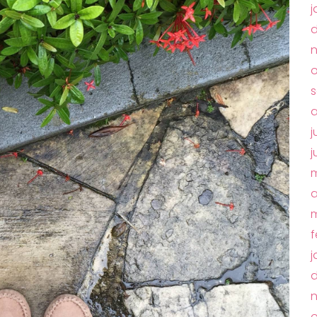
j
o
s
a
j
j
m
a
m
f
j
o