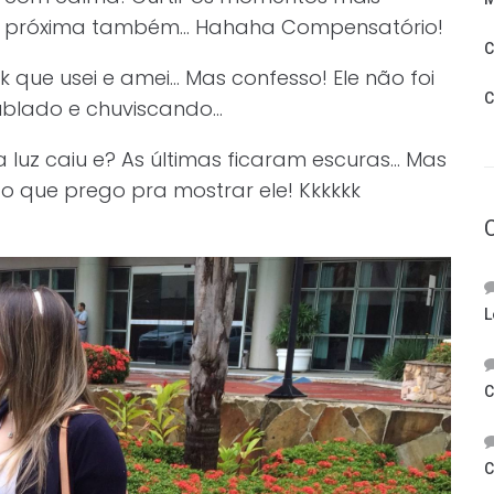
 a próxima também… Hahaha Compensatório!
C
 que usei e amei… Mas confesso! Ele não foi
C
ublado e chuviscando…
 luz caiu e? As últimas ficaram escuras… Mas
do que prego pra mostrar ele! Kkkkkk
L
C
C