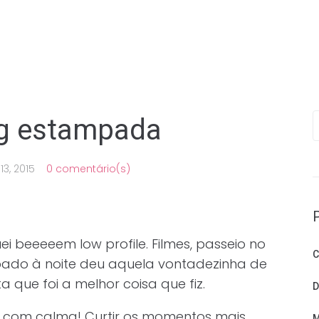
P
ng estampada
13, 2015
0 comentário(s)
 beeeeem low profile. Filmes, passeio no
C
bado à noite deu aquela vontadezinha de
a que foi a melhor coisa que fiz.
D
Ir com calma! Curtir os momentos mais
M