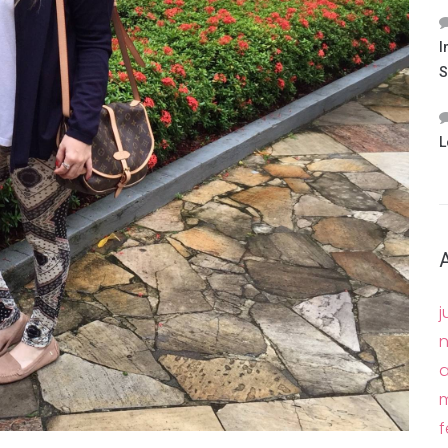
I
S
L
j
a
m
f