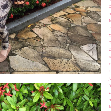
a
m
f
j
d
o
s
a
j
j
m
a
m
f