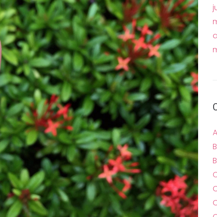
j
m
a
m
A
B
B
C
C