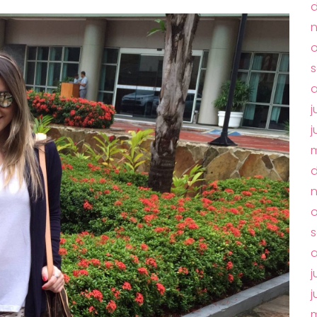
o
j
j
m
o
s
a
j
j
m