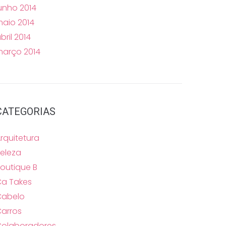
unho 2014
aio 2014
bril 2014
arço 2014
CATEGORIAS
rquitetura
eleza
outique B
a Takes
Cabelo
arros
Colaboradores