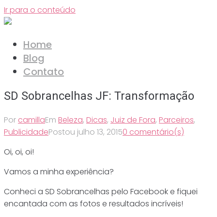
Ir para o conteúdo
Home
Blog
Contato
SD Sobrancelhas JF: Transformação
Por
camilla
Em
Beleza
,
Dicas
,
Juiz de Fora
,
Parceiros
,
Publicidade
Postou
julho 13, 2015
0 comentário(s)
Oi, oi, oi!
Vamos a minha experiência?
Conheci a SD Sobrancelhas pelo Facebook e fiquei
encantada com as fotos e resultados incríveis!