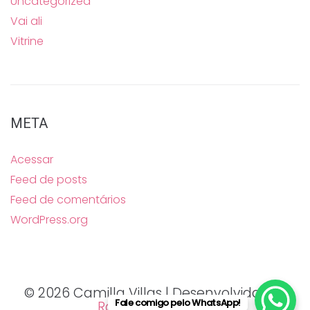
Uncategorized
Vai ali
Vitrine
META
Acessar
Feed de posts
Feed de comentários
WordPress.org
© 2026 Camilla Villas | Desenvolvido por
Fale comigo pelo WhatsApp!
Raphael Delgado