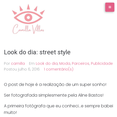
Ir
para
o
conteúdo
Look do dia: street style
Por
camilla
Em
Look do dia
,
Moda
,
Parceiros
,
Publicidade
Postou
julho 6, 2016
1 comentário(s)
O post de hoje é a realização de um super sonho!
Ser fotografada simplesmente pela Aline Bastos!
A primeira fotógrafa que eu conheci…e sempre babei
muito!