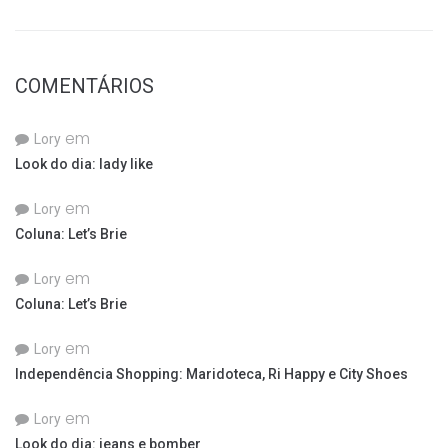
COMENTÁRIOS
em
Lory
Look do dia: lady like
em
Lory
Coluna: Let’s Brie
em
Lory
Coluna: Let’s Brie
em
Lory
Independência Shopping: Maridoteca, Ri Happy e City Shoes
em
Lory
Look do dia: jeans e bomber