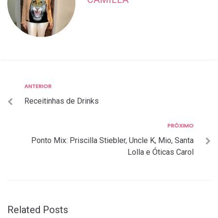
Anterior
ANTERIOR
Navegação
Receitinhas de Drinks
de
Post
Próximo
PRÓXIMO
Ponto Mix: Priscilla Stiebler, Uncle K, Mio, Santa
Lolla e Óticas Carol
Related Posts