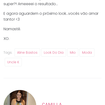
super?! Ameeeei o resultado…
E agora aguardem o próximo look…vocês vão amar
tanto! <3
Namastê.
XO.
Tags:
Aline Bastos
Look Do Dia
Mio
Moda
Uncle K
CAMILLA