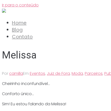
Ir para o conteúdo
Home
Blog
Contato
Melissa
Por
camilla
Em
Eventos
,
Juiz de Fora
,
Moda
,
Parceiros
,
Pub
Cheirinho inconfundível…
Conforto único…
Sim! Eu estou falando da Melissa!