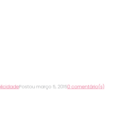
licidade
Postou
março 5, 2015
0 comentário(s)