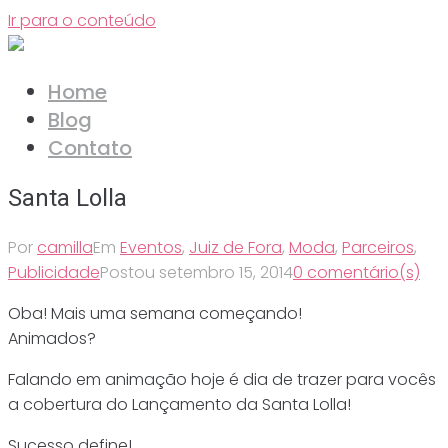
Ir para o conteúdo
Home
Blog
Contato
Santa Lolla
Por
camilla
Em
Eventos
,
Juiz de Fora
,
Moda
,
Parceiros
,
Publicidade
Postou
setembro 15, 2014
0 comentário(s)
Oba! Mais uma semana começando!
Animados?
Falando em animação hoje é dia de trazer para vocês
a cobertura do Lançamento da Santa Lolla!
Sucesso define!