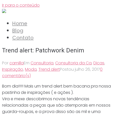
Ir para o conteúdo
Home
Blog
Contato
Trend alert: Patchwork Denim
Por
camilla
Em
Consultoria
,
Consultoria da Ca
,
Dicas
,
Inspiração
,
Moda
,
Trend alert
Postou
julho 26, 2017
0
comentário(s)
Bom dia!!!!! Mais um trend alert bem bacana pra nossa
pastinha de inspirações ( e ações ).
Vira e mexe descobrimos novas tendências
relacionadas a peças que são atemporais em nossos
guarda-roupas, e a prova disso são as mil e uma