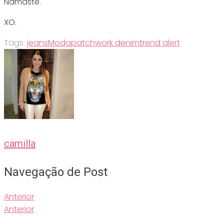
Namastê.
XO.
Tags:
jeans
Moda
patchwork denim
trend alert
camilla
Navegação de Post
Anterior
Anterior