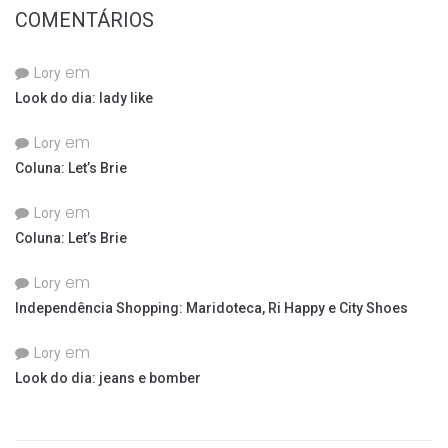
COMENTÁRIOS
em
Lory
Look do dia: lady like
em
Lory
Coluna: Let’s Brie
em
Lory
Coluna: Let’s Brie
em
Lory
Independência Shopping: Maridoteca, Ri Happy e City Shoes
em
Lory
Look do dia: jeans e bomber