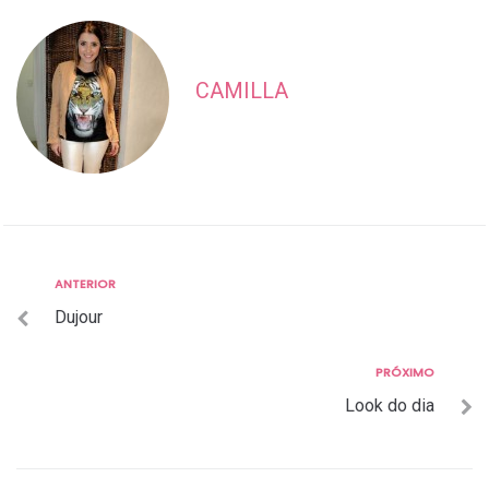
CAMILLA
Anterior
ANTERIOR
Navegação
Dujour
de
Post
Próximo
PRÓXIMO
Look do dia