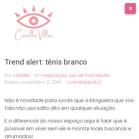
Ir
para
o
conteúdo
Trend alert: tênis branco
Por
camilla
Em
Inspiração
,
Juiz de Fora
,
Moda
Postou
novembro 21, 2014
1 comentário(s)
Não é novidade para vocês que a blogueira que vos
fala não usa salto alto em qualquer situação.
E o diferencial do nosso espaço aqui é falar que é
possível sim viver sem ele é montar looks bacanas e
arrumados!