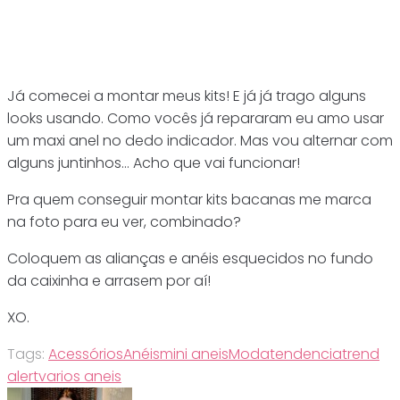
Já comecei a montar meus kits! E já já trago alguns
looks usando. Como vocês já repararam eu amo usar
um maxi anel no dedo indicador. Mas vou alternar com
alguns juntinhos… Acho que vai funcionar!
Pra quem conseguir montar kits bacanas me marca
na foto para eu ver, combinado?
Coloquem as alianças e anéis esquecidos no fundo
da caixinha e arrasem por aí!
XO.
Tags:
Acessórios
Anéis
mini aneis
Moda
tendencia
trend
alert
varios aneis