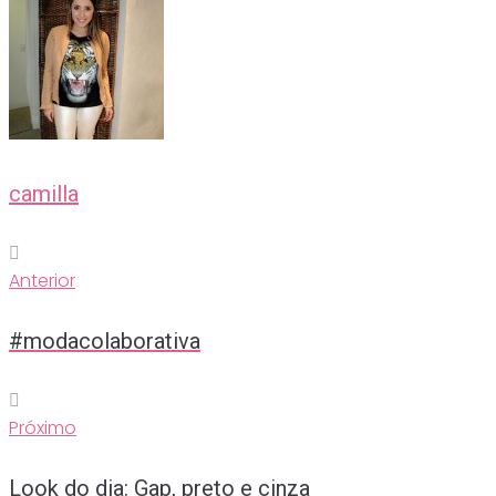
camilla
Anterior
Navegação
Anterior
de
Post
#modacolaborativa
Próximo
Próximo
Look do dia: Gap, preto e cinza