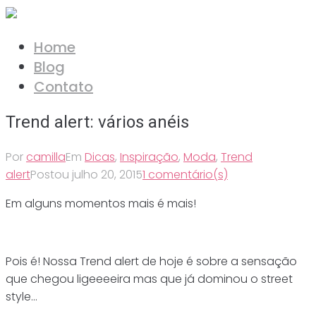
Ir
para
Home
o
Blog
conteúdo
Contato
Trend alert: vários anéis
Por
camilla
Em
Dicas
,
Inspiração
,
Moda
,
Trend
alert
Postou
julho 20, 2015
1 comentário(s)
Em alguns momentos mais é mais!
Pois é! Nossa Trend alert de hoje é sobre a sensação
que chegou ligeeeeira mas que já dominou o street
style…