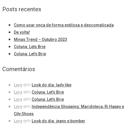
Posts recentes
Como usar onça de forma estilosa e descomplicada
De volta!
Minas Trend – Outubro 2023
Coluna: Lets Brie
Coluna: Let’s Brie
Comentários
em
Lory
Look do dia: lady like
em
Lory
Coluna: Let’s Brie
em
Lory
Coluna: Let’s Brie
em
Lory
Independência Shopping: Maridoteca, Ri Happy e
City Shoes
em
Lory
Look do dia: jeans e bomber