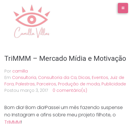
Ir
para
o
conteúdo
TriMMM – Mercado Mídia e Motivação
Por
camilla
Em
Consultoria
,
Consultoria da Ca
,
Dicas
,
Eventos
,
Juiz de
Fora
,
Palestras
,
Parceiros
,
Produção de moda
,
Publicidade
Postou
março 3, 2017
0 comentário(s)
Bom dia! Bom dia!Passei um mês fazendo suspense
no Instagram e afins sobre meu projeto filhote, o
TriMMM
!