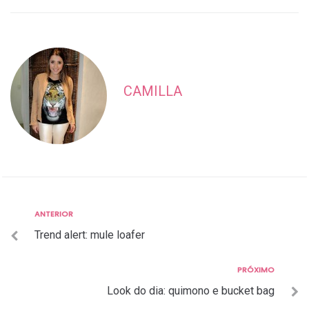
CAMILLA
Anterior
ANTERIOR
Navegação
Trend alert: mule loafer
de
Post
Próximo
PRÓXIMO
Look do dia: quimono e bucket bag