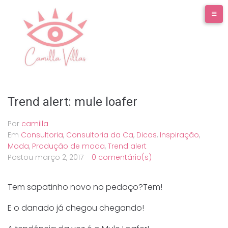
Ir
para
o
conteúdo
Trend alert: mule loafer
Por
camilla
Em
Consultoria
,
Consultoria da Ca
,
Dicas
,
Inspiração
,
Moda
,
Produção de moda
,
Trend alert
Postou
março 2, 2017
0 comentário(s)
Tem sapatinho novo no pedaço?Tem!
E o danado já chegou chegando!