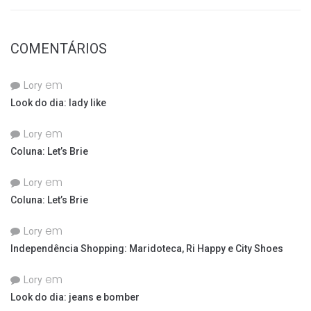
COMENTÁRIOS
em
Lory
Look do dia: lady like
em
Lory
Coluna: Let’s Brie
em
Lory
Coluna: Let’s Brie
em
Lory
Independência Shopping: Maridoteca, Ri Happy e City Shoes
em
Lory
Look do dia: jeans e bomber