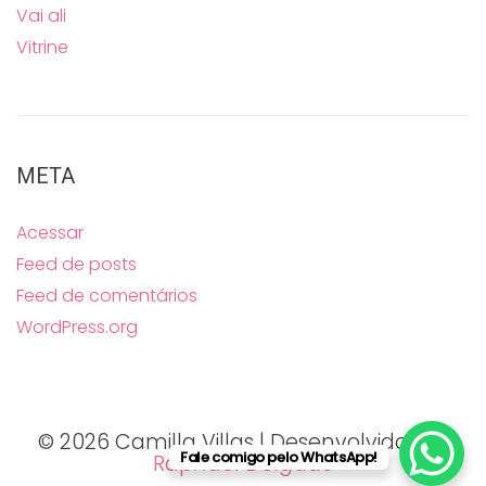
Vai ali
Vitrine
META
Acessar
Feed de posts
Feed de comentários
WordPress.org
© 2026 Camilla Villas | Desenvolvido por
Fale comigo pelo WhatsApp!
Raphael Delgado