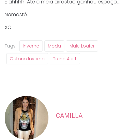
E ahhhh! Até a meia arrastão ganhou espaço…
Namastê.
XO.
Tags:
Inverno
Moda
Mule Loafer
Outono Inverno
Trend Alert
CAMILLA