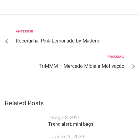
Anterior
ANTERIOR
Navegação
Receitinha: Pink Lemonade by Madero
de
Post
Próximo
PRÓXIMO
TriMMM – Mercado Mídia e Motivação
Related Posts
março 8, 2021
Trend alert: mini bags
agosto 26, 2020