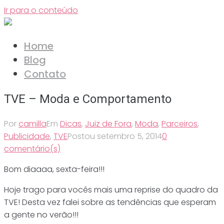
Ir para o conteúdo
Home
Blog
Contato
TVE – Moda e Comportamento
Por
camilla
Em
Dicas
,
Juiz de Fora
,
Moda
,
Parceiros
,
Publicidade
,
TVE
Postou
setembro 5, 2014
0
comentário(s)
Bom diaaaa, sexta-feira!!!
Hoje trago para vocês mais uma reprise do quadro da
TVE! Desta vez falei sobre as tendências que esperam
a gente no verão!!!